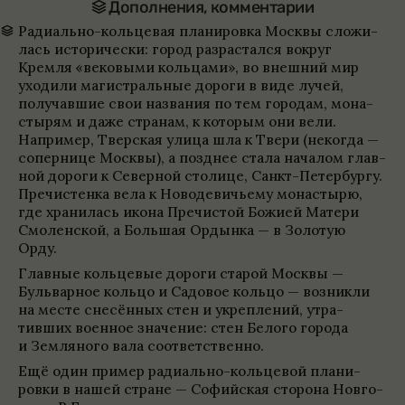
Допол­не­ния, коммен­та­рии
Ради­ально-кольце­вая пла­ни­ровка Москвы сложи­
лась исто­ри­че­ски: город раз­рас­тался вокруг
Кремля «веко­выми коль­цами», во внеш­ний мир
ухо­дили маги­страль­ные дороги в виде лучей,
полу­чавшие свои назва­ния по тем горо­дам, мона­
стырям и даже стра­нам, к кото­рым они вели.
Напри­мер, Твер­ская улица шла к Твери (некогда —
сопер­нице Москвы), а позд­нее стала нача­лом глав­
ной дороги к Север­ной сто­лице, Санкт-Петер­бургу.
Пре­чи­стенка вела к Ново­де­ви­чьему мона­стырю,
где хра­ни­лась икона Пре­чи­стой Божией Матери
Смо­лен­ской, а Большая Ордынка — в Золо­тую
Орду.
Глав­ные кольце­вые дороги ста­рой Москвы —
Буль­вар­ное кольцо и Садо­вое кольцо — воз­никли
на месте сне­сён­ных стен и укреп­ле­ний, утра­
тивших воен­ное зна­че­ние: стен Белого города
и Зем­ля­ного вала соот­вет­ственно.
Ещё один при­мер ради­ально-кольце­вой пла­ни­
ровки в нашей стране — Софий­ская сто­рона Новго­