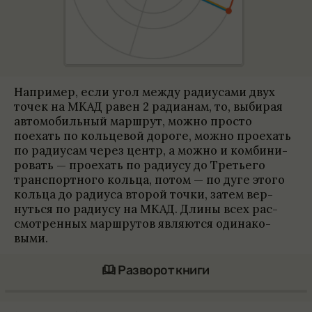
Напри­мер, если угол между ради­у­сами двух
точек на МКАД равен 2 ради­а­нам, то, выби­рая
автомо­биль­ный марш­рут, можно про­сто
поехать по кольце­вой дороге, можно про­ехать
по ради­у­сам через центр, а можно и ком­би­ни­
ро­вать — про­ехать по ради­усу до Тре­тьего
транспорт­ного кольца, потом — по дуге этого
кольца до ради­уса вто­рой точки, затем вер­
нуться по ради­усу на МКАД. Длины всех рас­
смот­рен­ных марш­ру­тов являются оди­на­ко­
выми.
Разворот книги