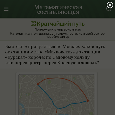
Кратчайший путь
Приложения:
мир вокруг нас
Математика:
угол
,
длина дуги окружности
,
круговой сектор
,
подобие фигур
Вы хотите прогу­ляться по Москве. Какой путь
от станции метро «Мая­ков­ская» до станции
«Кур­ская» короче: по Садо­вому кольцу
или через центр, через Крас­ную площадь?