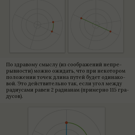
По здра­вому смыслу (из сооб­раже­ний непре­
рыв­но­сти) можно ожи­дать, что при неко­то­ром
положе­нии точек длина путей будет оди­на­ко­
вой. Это действи­тельно так, если угол между
ради­у­сами равен 2 ради­а­нам (при­мерно 115 гра­
ду­сов).