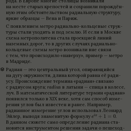
рода. В Европе многие сто­лицы воз­ни­кали
на месте ста­рых крепо­стей и сохра­нили порож­дён­
ную этим обсто­я­тельством ради­аль­ную струк­туру,
яркие образцы — Вена и Париж.
С появ­ле­нием метро ради­ально-кольце­вые струк­
туры стали ухо­дить и под землю. И если в Москве
схема мет­ропо­ли­тена стала про­екцией линий
назем­ных дорог, то в других слу­чаях ради­ально-
кольце­вые схемы метро воз­ни­кали вне связи
с тем, что про­ис­хо­дило «наверху», при­мер — метро
в Мад­риде.
Радиан — это цен­траль­ный угол, опи­рающийся
на дугу окруж­но­сти, длина кото­рой равна её ради­
усу. Про­ис­хож­де­ние термина «радиан» свя­зано
с ради­у­сом круга;
radius
в латыни — спица в колесе,
луч. В матема­ти­че­ской лите­ра­туре термин «радиан»
появился только в XIX веке, хотя сам спо­соб изме­
ре­ния углов был изве­стен и ранее. Напри­мер,
ради­ан­ное изме­ре­ние углов исполь­зо­вал Лео­нард
Эйлер, выводя знаме­ни­тую формулу
.
В дан­ном сюжете само опре­де­ле­ние ради­ана ста­
но­вится инструмен­том реше­ния задачи о пеше­ход­