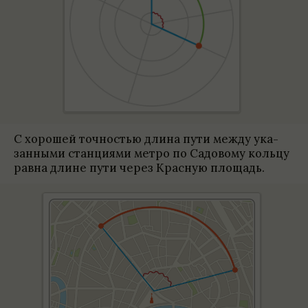
С хорошей точ­но­стью длина пути между ука­
зан­ными станци­ями метро по Садо­вому кольцу
равна длине пути через Крас­ную площадь.