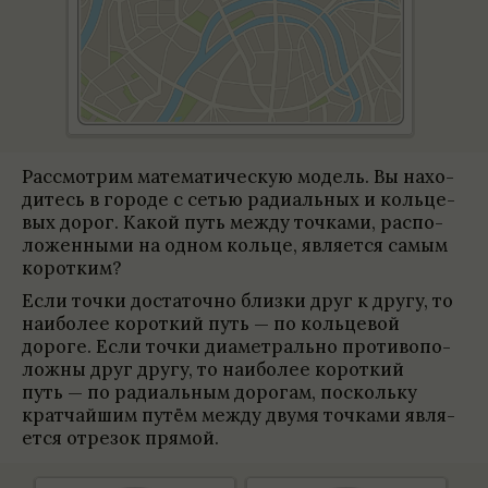
Рас­смот­рим матема­ти­че­скую модель. Вы нахо­
ди­тесь в городе с сетью ради­аль­ных и кольце­
вых дорог. Какой путь между точ­ками, рас­по­
ложен­ными на одном кольце, явля­ется самым
корот­ким?
Если точки доста­точно близки друг к другу, то
наи­бо­лее корот­кий путь — по кольце­вой
дороге. Если точки диамет­рально про­ти­вопо­
ложны друг другу, то наи­бо­лее корот­кий
путь — по ради­аль­ным дорогам, поскольку
крат­чайшим путём между двумя точ­ками явля­
ется отре­зок прямой.