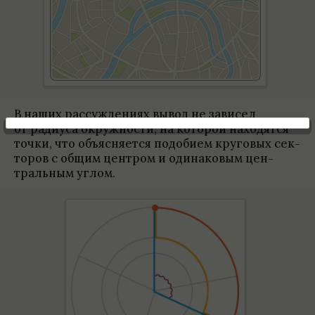
В наших рас­суж­де­ниях вывод не зави­сел
от ради­уса окруж­но­сти, на кото­рой нахо­дятся
точки, что объяс­ня­ется подо­бием круго­вых сек­
то­ров с общим цен­тром и оди­на­ко­вым цен­
траль­ным углом.