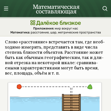
Далёкое близкое
Приложения:
мир вокруг нас
Математика:
расстояние
,
шар
,
метрические пространства
Слово «рас­сто­я­ние» встре­ча­ется там, где необ­
хо­димо изме­рить, пред­ста­вить в виде числа
степень бли­зо­сти объек­тов. Рас­сто­я­ние может
быть как обыч­ным географи­че­ским, так и дли­
ной отрезка на неко­то­рой шкале: срав­ни­ва­
емыми харак­те­ри­сти­ками могут быть время,
вес, площадь, объём и т. п.