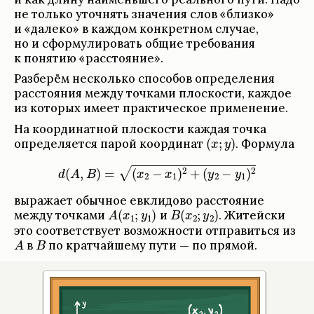
не только уточ­нять зна­че­ния слов «близко»
и «далеко» в каж­дом кон­крет­ном слу­чае,
но и сформу­ли­ро­вать общие тре­бо­ва­ния
к поня­тию «рас­сто­я­ние».
Раз­бе­рём несколько спо­со­бов опре­де­ле­ния
рас­сто­я­ния между точ­ками плос­ко­сти, каж­дое
из кото­рых имеет прак­ти­че­ское при­ме­не­ние.
На коор­ди­нат­ной плос­ко­сти каж­дая точка
опре­де­ля­ется парой коор­ди­нат
.
Формула
выражает обыч­ное евкли­дово рас­сто­я­ние
между точ­ками
и
.
Житейски
это соот­вет­ствует возмож­но­сти отпра­виться из
в
по крат­чайшему пути — по прямой.