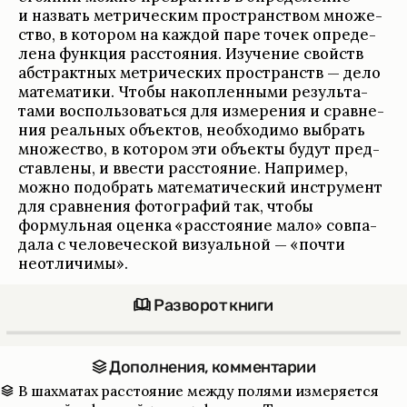
и назвать мет­ри­че­ским про­стран­ством множе­
ство, в кото­ром на каж­дой паре точек опре­де­
лена функция рас­сто­я­ния. Изу­че­ние свойств
абстракт­ных мет­ри­че­ских про­странств — дело
матема­тики. Чтобы накоп­лен­ными результа­
тами восполь­зо­ваться для изме­ре­ния и срав­не­
ния реаль­ных объек­тов, необ­хо­димо выбрать
множе­ство, в кото­ром эти объекты будут пред­
став­лены, и вве­сти рас­сто­я­ние. Напри­мер,
можно подо­брать матема­ти­че­ский инструмент
для срав­не­ния фотографий так, чтобы
формуль­ная оценка «рас­сто­я­ние мало» совпа­
дала с чело­ве­че­ской визу­аль­ной — «почти
неот­ли­чимы».
Разворот книги
Допол­не­ния, коммен­та­рии
В шахма­тах рас­сто­я­ние между полями изме­ря­ется