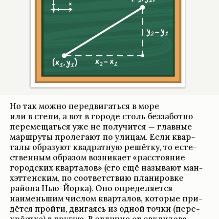
Но так можно пере­двигаться в море
или в степи, а вот в городе столь без­за­ботно
перемещаться уже не полу­чится — глав­ные
марш­руты про­легают по ули­цам. Если квар­
талы обра­зуют квад­рат­ную решётку, то есте­
ствен­ным обра­зом воз­ни­кает «рас­сто­я­ние
город­ских квар­та­лов» (его ещё назы­вают ман­
хэт­тен­ским, по соот­вет­ствию пла­ни­ровке
района Нью-Йорка). Оно опре­де­ля­ется
наименьшим чис­лом квар­та­лов, кото­рые при­
дётся пройти, двига­ясь из одной точки (пере­