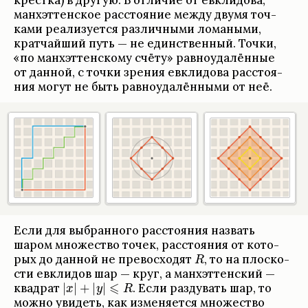
крёстка) в другую. В отли­чие от евкли­дова,
ман­хэт­тен­ское рас­сто­я­ние между двумя точ­
ками реа­ли­зу­ется раз­лич­ными лома­ными,
крат­чайший путь — не един­ствен­ный. Точки,
«по ман­хэт­тен­скому счёту» рав­но­уда­лён­ные
от дан­ной, с точки зре­ния евкли­дова рас­сто­я­
ния могут не быть рав­но­уда­лён­ными от неё.
Если для выбран­ного рас­сто­я­ния назвать
шаром множе­ство точек, рас­сто­я­ния от кото­
рых до дан­ной не пре­вос­хо­дят
,
то на плос­ко­
сти евкли­дов шар — круг, а ман­хэт­тен­ский —
квад­рат
.
Если раз­ду­вать шар, то
можно уви­деть, как изме­ня­ется множе­ство