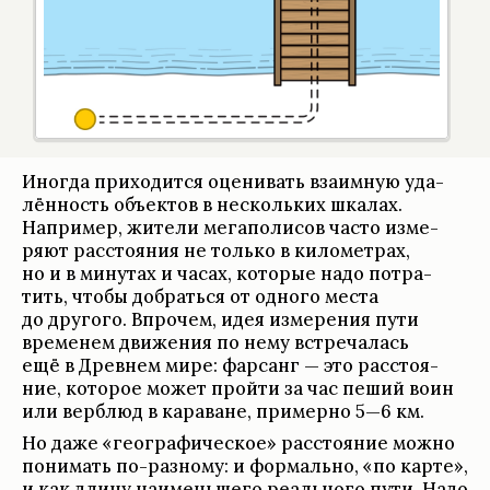
Иногда при­хо­дится оце­ни­вать вза­им­ную уда­
лён­ность объек­тов в нескольких шка­лах.
Напри­мер, жители мегапо­ли­сов часто изме­
ряют рас­сто­я­ния не только в километ­рах,
но и в мину­тах и часах, кото­рые надо потра­
тить, чтобы добраться от одного места
до другого. Впро­чем, идея изме­ре­ния пути
време­нем движе­ния по нему встре­ча­лась
ещё в Древ­нем мире: фар­санг — это рас­сто­я­
ние, кото­рое может пройти за час пеший воин
или вер­блюд в кара­ване, при­мерно 5—6 км.
Но даже «географи­че­ское» рас­сто­я­ние можно
понимать по-раз­ному: и формально, «по карте»,
и как длину наименьшего реаль­ного пути. Надо