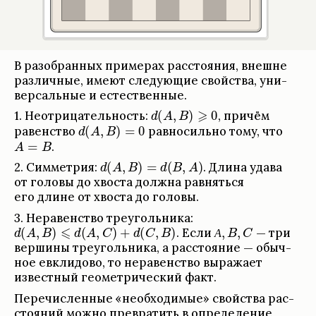
В разо­бран­ных при­ме­рах рас­сто­я­ния, внешне
раз­лич­ные, имеют сле­дующие свойства, уни­
вер­саль­ные и есте­ствен­ные.
1. Неот­рица­тель­ность:
,
при­чём
равен­ство
рав­но­сильно тому, что
.
2. Симмет­рия:
.
Длина удава
от головы до хво­ста должна рав­няться
его длине от хво­ста до головы.
3. Нера­вен­ство тре­уголь­ника:
.
Если
— три
А
вершины тре­уголь­ника, а рас­сто­я­ние — обыч­
ное евкли­дово, то нера­вен­ство выражает
извест­ный геомет­ри­че­ский факт.
Пере­чис­лен­ные «необ­хо­димые» свойства рас­
сто­я­ний можно пре­вра­тить в опре­де­ле­ние