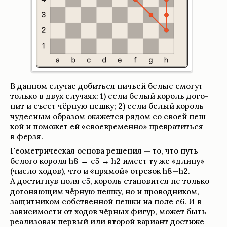
В дан­ном слу­чае добиться ничьей белые смогут
только в двух слу­чаях: 1) если белый король дого­
нит и съест чёр­ную пешку; 2) если белый король
чудес­ным обра­зом окажется рядом со своей пеш­
кой и поможет ей «свое­временно» пре­вра­титься
в ферзя.
Геомет­ри­че­ская основа реше­ния — то, что путь
белого короля h8 → e5 → h2 имеет ту же «длину»
(число ходов), что и «прямой» отре­зок h8—h2.
А достиг­нув поля e5, король ста­но­вится не только
дого­няющим чёр­ную пешку, но и про­вод­ни­ком,
защит­ни­ком соб­ствен­ной пешки на поле c6. И в
зави­симо­сти от ходов чёр­ных фигур, может быть
реа­ли­зо­ван пер­вый или вто­рой вари­ант достиже­