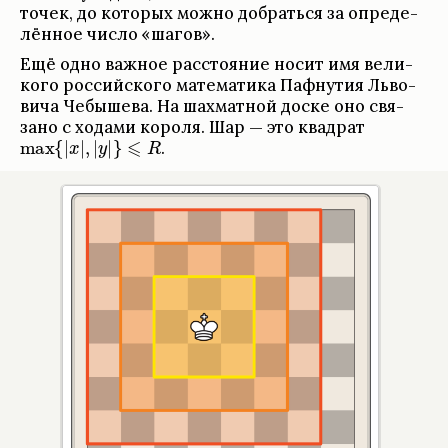
точек, до кото­рых можно добраться за опре­де­
лён­ное число «шагов».
Ещё одно важ­ное рас­сто­я­ние носит имя вели­
кого рос­сийского матема­тика Паф­ну­тия Льво­
вича Чебышева. На шахмат­ной доске оно свя­
зано с ходами короля. Шар — это квад­рат
.