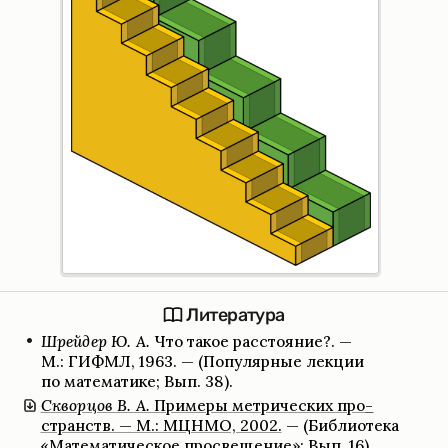
Лите­ра­тура
Шрей­дер Ю. А.
Что такое рас­сто­я­ние?. —
М.: ГИФМЛ, 1963. — (Попу­ляр­ные лекции
по матема­тике; Вып. 38).
Скворцов В. А.
При­меры мет­ри­че­ских про­
странств. — М.: МЦНМО, 2002.
— (Биб­лио­тека
«Матема­ти­че­ское про­свеще­ние»; Вып. 16).