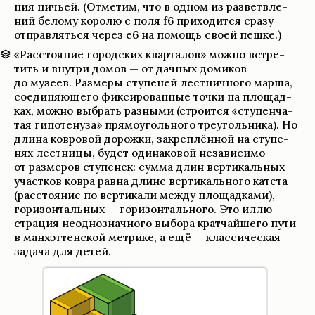
ния ничьей. (Отме­тим, что в одном из раз­ветв­ле­
ний белому королю с поля f6 при­хо­дится сразу
отправ­ляться через e6 на помощь своей пешке.)
«Рас­сто­я­ние город­ских квар­та­лов» можно встре­
тить и внутри домов — от дач­ных доми­ков
до музеев. Размеры ступе­ней лест­нич­ного марша,
соеди­няющего фик­си­ро­ван­ные точки на площад­
ках, можно выбрать раз­ными (стро­ится «ступен­ча­
тая гипо­те­нуза» прямо­уголь­ного тре­уголь­ника). Но
длина ков­ро­вой дорожки, закреп­лён­ной на ступе­
нях лест­ницы, будет оди­на­ко­вой неза­ви­симо
от разме­ров ступе­нек: сумма длин вер­ти­каль­ных
участ­ков ковра равна длине вер­ти­каль­ного катета
(рас­сто­я­ние по вер­ти­кали между площад­ками),
гори­зон­таль­ных — гори­зон­таль­ного. Это иллю­
страция неод­но­знач­ного выбора крат­чайшего пути
в ман­хэт­тен­ской мет­рике, а ещё — клас­си­че­ская
задача для детей.