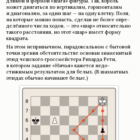
дли­ной и формой «шага» фигуры. Так, король
может двигаться по вер­ти­ка­лям, гори­зон­та­лям
и диаго­на­лям, за один шаг — на одну клетку. Поля,
на кото­рые можно попасть, сде­лав не более опре­
де­лён­ного числа ходов, — это «шар» отно­си­тельно
такого рас­сто­я­ния, но этот «шар» имеет форму
квад­рата.
На этом непри­выч­ном, пара­док­саль­ном с быто­вой
точки зре­ния обсто­я­тельстве осно­ван знаме­ни­тый
этюд чеш­ского гросс­мейстера Рихарда Рети,
в кото­ром зада­ние «Ничья» кажется недо­
стижимым результа­том для белых. (В шахмат­ных
этю­дах обычно начи­нают белые.)