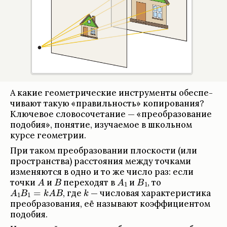
А какие геомет­ри­че­ские инструменты обес­пе­
чи­вают такую «пра­виль­ность» копи­ро­ва­ния?
Клю­че­вое сло­во­со­че­та­ние — «пре­об­ра­зо­ва­ние
подо­бия», поня­тие, изу­ча­емое в школь­ном
курсе геомет­рии.
При таком пре­об­ра­зо­ва­нии плос­ко­сти (или
про­стран­ства) рас­сто­я­ния между точ­ками
изме­няются в одно и то же число раз: если
точки
и
пере­хо­дят в
и
,
то
,
где
— чис­ло­вая харак­те­ри­стика
пре­об­ра­зо­ва­ния, её назы­вают коэффици­ен­том
подо­бия.