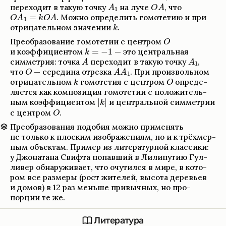
пере­хо­дит в такую точку
на луче
,
что
.
Можно опре­де­лить гомо­те­тию и при
отрица­тель­ном зна­че­нии
.
Пре­об­ра­зо­ва­ние гомо­те­тии с цен­тром
и коэффици­ен­том
— это цен­траль­ная
симмет­рия: точка
пере­хо­дит в такую точку
,
что
— сере­дина отрезка
.
При про­из­воль­ном
отрица­тель­ном
гомо­те­тия с цен­тром
опре­де­
ля­ется как компо­зиция гомо­те­тии с положи­тель­
ным коэффици­ен­том
и цен­траль­ной симмет­рии
с цен­тром
.
Пре­об­ра­зо­ва­ния подо­бия можно при­ме­нять
не только к плос­ким изоб­раже­ниям, но и к трёхмер­
ным объек­там. При­мер из лите­ра­тур­ной клас­сики:
у Джо­на­тана Свифта попавший в Лилипу­тию Гул­
ли­вер обна­ружи­вает, что очу­тился в мире, в кото­
ром все размеры (рост жите­лей, высота дере­вьев
и домов) в 12 раз меньше при­выч­ных, но про­
порции те же.
Лите­ра­тура