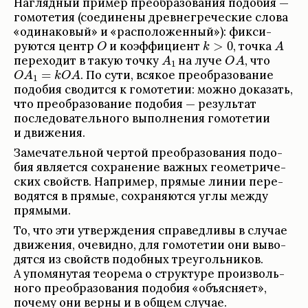
Нагляд­ный при­мер пре­об­ра­зо­ва­ния подо­бия —
гомо­те­тия (соеди­нены древ­негре­че­ские слова
«оди­на­ко­вый» и «рас­по­ложен­ный»): фик­си­
руются центр
и коэффици­ент
,
точка
пере­хо­дит в такую точку
на луче
,
что
.
По сути, вся­кое пре­об­ра­зо­ва­ние
подо­бия сво­дится к гомо­те­тии: можно дока­зать,
что пре­об­ра­зо­ва­ние подо­бия — результат
после­до­ва­тель­ного выпол­не­ния гомо­те­тии
и движе­ния.
Заме­ча­тель­ной чер­той пре­об­ра­зо­ва­ния подо­
бия явля­ется сохра­не­ние важ­ных геомет­ри­че­
ских свойств. Напри­мер, прямые линии пере­
во­дятся в прямые, сохра­няются углы между
прямыми.
То, что эти утвер­жде­ния спра­вед­ливы в слу­чае
движе­ния, оче­видно, для гомо­те­тии они выво­
дятся из свойств подоб­ных тре­уголь­ни­ков.
А упомя­ну­тая тео­рема о струк­туре про­из­воль­
ного пре­об­ра­зо­ва­ния подо­бия «объяс­няет»,
почему они верны и в общем слу­чае.