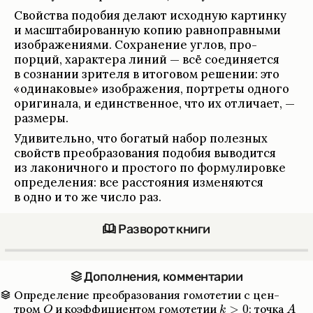
Cвойства подо­бия делают исход­ную кар­тинку
и масшта­би­ро­ван­ную копию рав­но­прав­ными
изоб­раже­ни­ями. Сохра­не­ние углов, про­
порций, харак­тера линий — всё соеди­ня­ется
в созна­нии зри­теля в итого­вом реше­нии: это
«оди­на­ко­вые» изоб­раже­ния, порт­реты одного
ориги­нала, и един­ствен­ное, что их отли­чает, —
размеры.
Уди­ви­тельно, что бога­тый набор полез­ных
свойств пре­об­ра­зо­ва­ния подо­бия выво­дится
из лако­нич­ного и про­стого по форму­ли­ровке
опре­де­ле­ния: все рас­сто­я­ния изме­няются
в одно и то же число раз.
Разворот книги
Допол­не­ния, коммен­та­рии
Опре­де­ле­ние пре­об­ра­зо­ва­ния гомо­те­тии с цен­
тром
и коэффици­ен­том гомо­те­тии
: точка