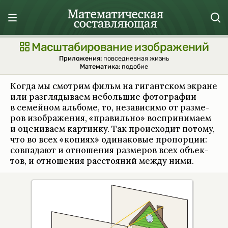
Масштабирование изображений
Приложения:
повседневная жизнь
Математика:
подобие
Когда мы смот­рим фильм на гигант­ском экране
или разгля­ды­ваем небольшие фотографии
в семей­ном аль­боме, то, неза­ви­симо от разме­
ров изоб­раже­ния, «пра­вильно» воспри­нимаем
и оце­ни­ваем кар­тинку. Так про­ис­хо­дит потому,
что во всех «копиях» оди­на­ко­вые про­порции:
совпа­дают и отноше­ния разме­ров всех объек­
тов, и отноше­ния рас­сто­я­ний между ними.