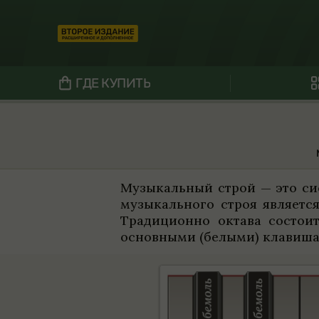
ГДЕ КУПИТЬ
Музыкаль­ный строй — это систе
музыкаль­ного строя явля­етс
Тра­дици­онно октава состоит
основ­ными (белыми) кла­виша