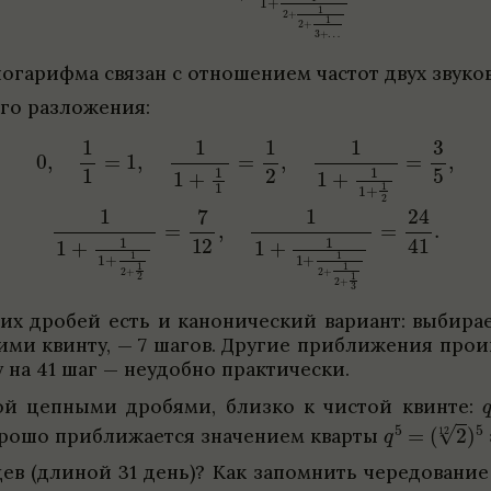
лога­рифма свя­зан с отноше­нием частот двух зву­ко
го раз­ложе­ния:
х дро­бей есть и кано­ни­че­ский вари­ант: выби­ра­е
и квинту, — 7 шагов. Другие при­ближе­ния про­иг­
у на 41 шаг — неудобно прак­ти­че­ски.
н­ной цеп­ными дро­бями, близко к чистой квинте:
ошо при­ближа­ется зна­че­нием кварты
в (дли­ной 31 день)? Как запом­нить чере­до­ва­ни