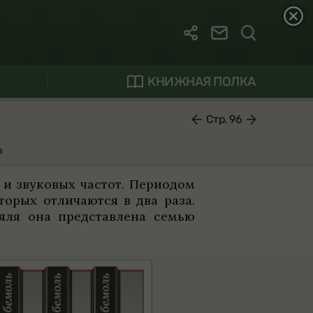
КНИЖНАЯ ПОЛКА
Стр. 96
а
и зву­ко­вых частот. Пери­о­дом
о­рых отли­чаются в два раза.
ояля она пред­став­лена семью