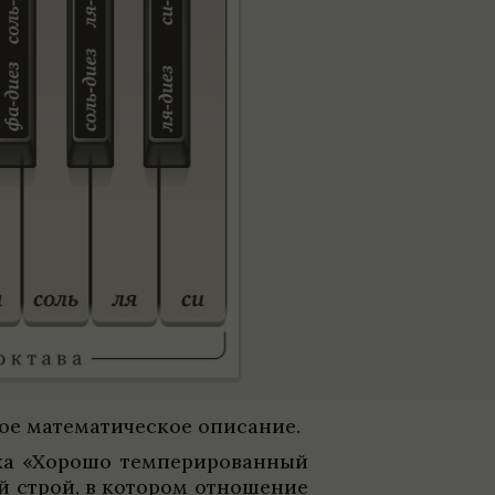
 матема­ти­че­ское опи­са­ние.
ха «Хорошо темпе­ри­ро­ван­ный
ый строй, в кото­ром отноше­ние