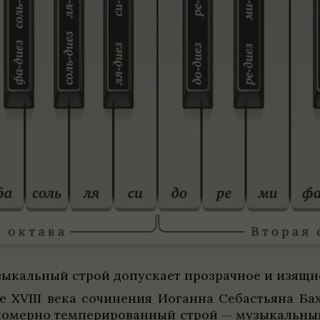
каль­ный строй допус­кает про­зрач­ное и изящ­ное
не XVIII века сочи­не­ния Иоганна Себастьяна Ба
в­но­мерно темпе­ри­ро­ван­ный строй — музыкаль­н