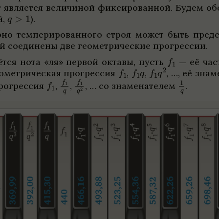
 явля­ется вели­чи­ной фик­си­ро­ван­ной. Будем о
й,
)
.
рно темпе­ри­ро­ван­ного строя может быть пред­ст
рой соеди­нены две геомет­ри­че­ские прогрес­сии.
ётся нота «ля» пер­вой октавы, пусть
— её част
омет­ри­че­ская прогрес­сия
,
,
,
…, её знаме
прогрес­сия
,
,
,
… со знаме­на­те­лем
.