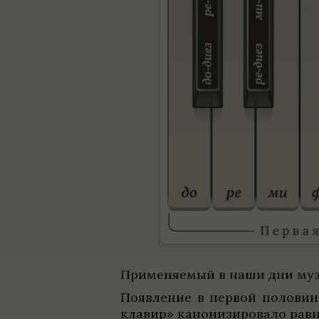
При­ме­ня­емый в наши дни музы
Появ­ле­ние в пер­вой поло­ви
кла­вир» кано­ни­зи­ро­вало ра