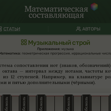
СТАТЬИ
АВТОРЫ
Музыкальный строй
Приложения:
музыка
Математика:
геометрическая прогрессия
,
иррациональные числ
ма сопо­став­ле­ния нот (зна­ков, обо­зна­че­ний) 
я октава — интер­вал между нотами, частоты кот
 из 12 ступе­ней. Напри­мер, на кла­ви­а­туре р
ми и пятью допол­ни­тель­ными (чёр­ными).