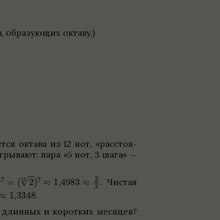
в, обра­зующих октаву.)
тся октава из 12 нот, «рас­сто­я­
ры­вают: пара «5 нот, 3 шага» —
.
Чистая
.
е длин­ных и корот­ких месяцев?