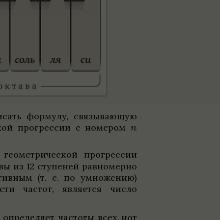
­сать формулу, свя­зы­вающую
ской прогрес­сии с номе­ром
геомет­ри­че­ской прогрес­сии
вы из 12 ступе­ней рав­но­мерно
а­тив­ным (т. е. по умноже­нию)
­сти частот, явля­ется число
 опре­де­ляет частоты всех нот