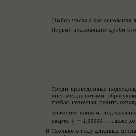
(Выбор числа 2 как осно­ва­ния 
Пер­вые под­хо­дящие дроби это
Среди при­ве­дён­ных под­хо­дящи
ние» между нотами, обра­зующим
гру­бая, неточ­ная; делить октав
Зна­че­ние квинты, под­ска­за
кварта
также хор
Сколько в году длин­ных месяце