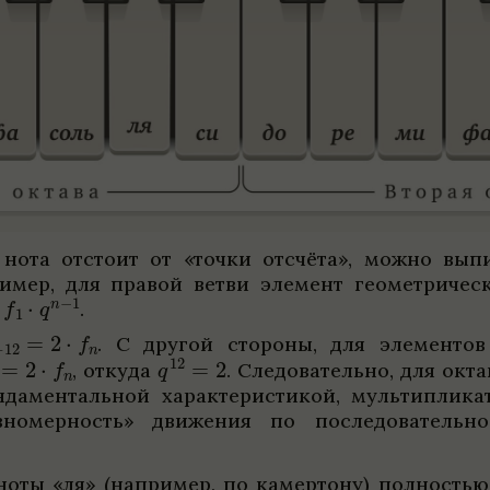
нота отстоит от «точки отсчёта», можно выпи
­мер, для пра­вой ветви элемент геомет­ри­че­
.
.
С дру­гой сто­роны, для элемен­тов 
,
откуда
.
Сле­до­ва­тельно, для окта
­дамен­таль­ной харак­те­ри­сти­кой, мульти­пли­к
но­мер­ность» движе­ния по после­до­ва­тель­но
ноты «ля» (напри­мер, по камер­тону) пол­но­стью