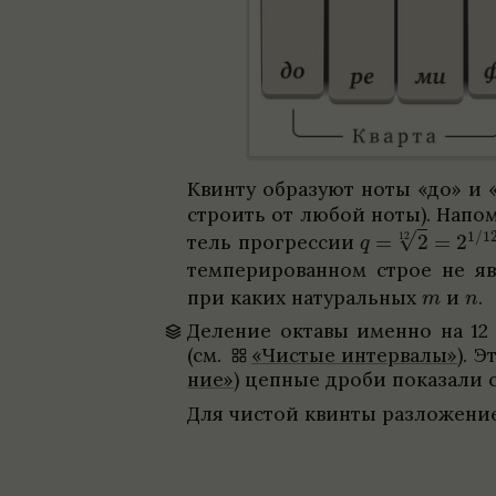
Квинту обра­зуют ноты «до» и 
стро­ить от любой ноты). Напом­
тель прогрес­сии
темпе­ри­ро­ван­ном строе не я
при каких нату­раль­ных
и
.
Деле­ние октавы именно на 12 
(см.
«Чистые интер­валы»
). 
ние»
) цеп­ные дроби пока­зали 
Для чистой квинты раз­ложе­ни