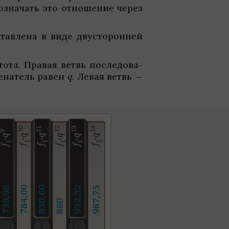
бо­зна­чать это отноше­ние через
ав­лена в виде дву­сто­рон­ней
ота. Пра­вая ветвь после­до­ва­
­на­тель равен
.
Левая ветвь —