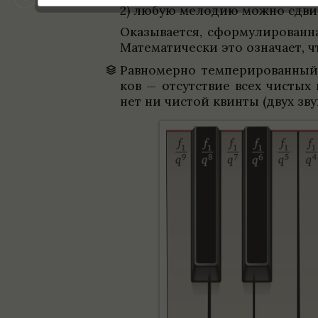
2) любую мело­дию можно сдвига
Ока­зы­ва­ется, сформу­ли­ро­ва
Матема­ти­че­ски это озна­чает,
Рав­но­мерно темпе­ри­ро­ван­н
ков — отсут­ствие всех чистых 
нет ни чистой квинты (двух зву­