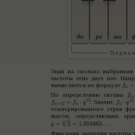
Зная на сколько выбран­ная 
частоты этих двух нот. Напри
вычис­ля­ется по формуле
По опре­де­ле­нию октавы
.
Зна­чит,
темпе­ри­ро­ван­ного строя фун
шагом, опре­де­ляющим «рав­
Фик­сация зна­че­ния частоты 