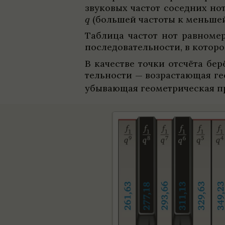
зву­ко­вых частот сосед­них нот
(большей частоты к меньше
Таб­лица частот нот рав­но­ме
после­до­ва­тель­но­сти, в кото­
В каче­стве точки отсчёта бер
тель­но­сти — воз­рас­тающая ге
убы­вающая геомет­ри­че­ская 