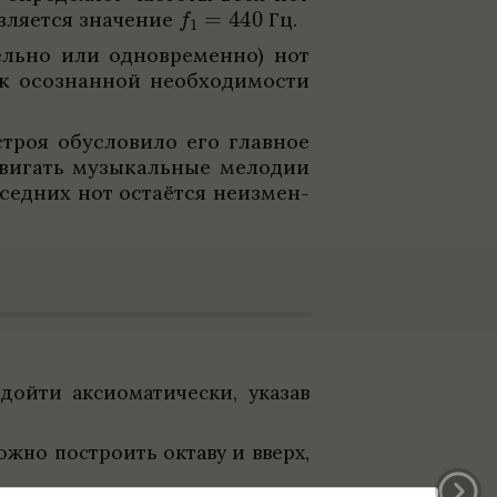
вля­ется зна­че­ние
Гц.
­тельно или одно­временно) нот
 осо­знан­ной необ­хо­димо­сти
строя обу­сло­вило его глав­ное
сдвигать музыкаль­ные мело­дии
сед­них нот оста­ётся неизмен­
йти акси­о­ма­ти­че­ски, ука­зав
ожно постро­ить октаву и вверх,