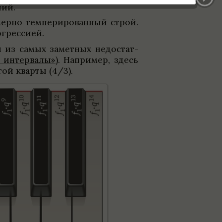
ний.
мерно темпе­ри­ро­ван­ный строй.
огрес­сией.
н из самых замет­ных недо­стат­
 интер­валы»
). Напри­мер, здесь
той кварты (4/3).