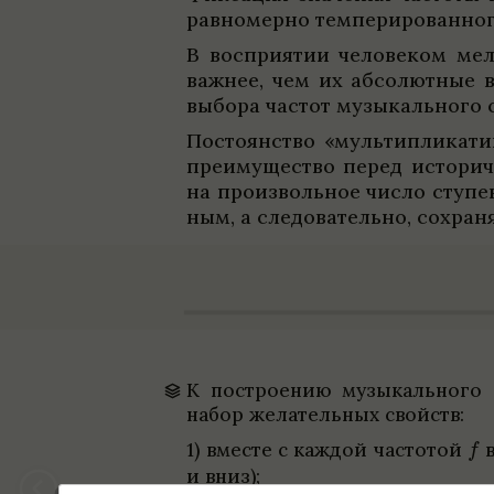
рав­но­мерно темпе­ри­ро­ван­но
В воспри­я­тии чело­ве­ком ме
важ­нее, чем их абсо­лют­ные 
выбора частот музыкаль­ного с
Посто­ян­ство «мульти­пли­ка­т
пре­имуще­ство перед исто­ри­
на про­из­воль­ное число ступ
ным, а сле­до­ва­тельно, сохра­н
К постро­е­нию музыкаль­ного ст
набор жела­тель­ных свойств:
1) вме­сте с каж­дой часто­той
в
и вниз);