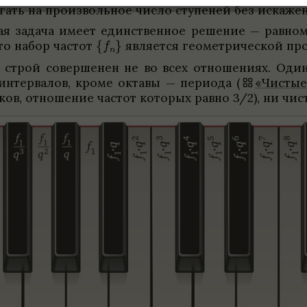
ть на про­из­воль­ное число ступе­ней без искаже­
н­ная задача имеет един­ствен­ное реше­ние — рав­но­
 что набор частот
явля­ется геомет­ри­че­ской пр
ый строй соверше­нен не во всех отноше­ниях. Оди
интер­ва­лов, кроме октавы — пери­ода (
«Чистые
ков, отноше­ние частот кото­рых равно 3/2), ни чис