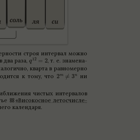
мер­но­сти строя интер­вал можно
в два раза,
,
т. е. знаме­на­
а­логично, кварта в рав­но­мерно
о­дится к тому, что
ни
­ближе­ния чистых интер­ва­лов
­тье
«Висо­кос­ное лето­счис­ле­
шего кален­даря.