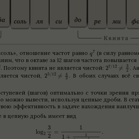
«соль», отноше­ние частот равно
(в силу рав­но­
ним, что в октаве за 12 шагов частота повыша­ется 
.
Поэтому квинта не явля­ется чистой:
.
Ан
вля­ется чистой,
.
В обоих слу­чаях всё св
ступе­ней (шагов) оптимально с точки зре­ния при
Это можно выве­сти, исполь­зуя цеп­ные дроби. В ста
свою эффек­тив­ность в задаче нахож­де­ния наи­луч
е в цеп­ную дробь имеет вид