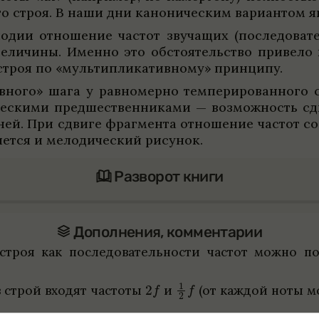
го строя. В наши дни кано­ни­че­ским вари­ан­том я
ло­дии отноше­ние частот зву­чащих (после­до­ва
вели­чины. Именно это обсто­я­тельство при­вело к
троя по «мульти­пли­ка­тив­ному» принципу.
ив­ного» шага у рав­но­мерно темпе­ри­ро­ван­ного 
че­скими пред­ше­ствен­ни­ками — возмож­ность 
е­ней. При сдвиге фраг­мента отноше­ние частот со
я­ется и мело­ди­че­ский рису­нок.
Разворот книги
Допол­не­ния, коммен­та­рии
роя как после­до­ва­тель­но­сти частот можно подо
 строй вхо­дят частоты
и
(от каж­дой ноты м