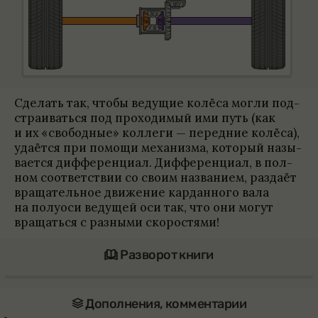
Сде­лать так, чтобы ведущие колёса могли под­
стра­и­ваться под про­хо­димый ими путь (как
и их «сво­бод­ные» кол­леги — перед­ние колёса),
уда­ётся при помощи меха­низма, кото­рый назы­
ва­ется диффе­ренциал. Диффе­ренциал, в пол­
ном соот­вет­ствии со своим назва­нием, раз­даёт
враща­тель­ное движе­ние кар­дан­ного вала
на полу­оси ведущей оси так, что они могут
вращаться с раз­ными ско­ро­стями!
Разворот книги
Допол­не­ния, коммен­та­рии