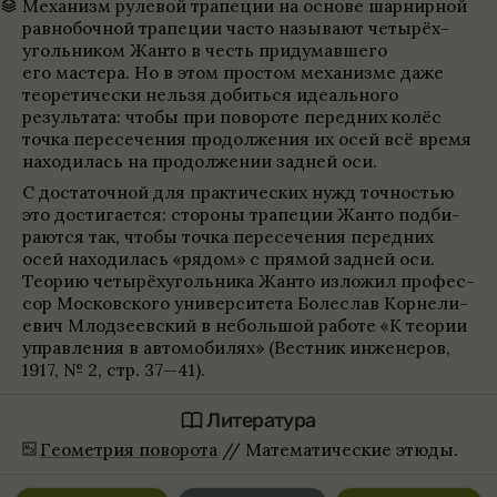
Меха­низм руле­вой трапе­ции на основе шар­нир­ной
рав­но­боч­ной трапе­ции часто назы­вают четырёх­
уголь­ни­ком Жанто в честь при­думавшего
его мастера. Но в этом про­стом меха­низме даже
тео­ре­ти­че­ски нельзя добиться иде­аль­ного
результата: чтобы при пово­роте перед­них колёс
точка пере­се­че­ния про­долже­ния их осей всё время
нахо­ди­лась на про­долже­нии зад­ней оси.
С доста­точ­ной для прак­ти­че­ских нужд точ­но­стью
это достига­ется: сто­роны трапе­ции Жанто под­би­
раются так, чтобы точка пере­се­че­ния перед­них
осей нахо­ди­лась «рядом» с прямой зад­ней оси.
Тео­рию четырёх­уголь­ника Жанто изложил про­фес­
сор Мос­ков­ского уни­вер­си­тета Боле­слав Кор­не­ли­
е­вич Млод­зеев­ский в небольшой работе «К тео­рии
управ­ле­ния в автомо­би­лях» (Вест­ник инже­не­ров,
1917, № 2, стр. 37—41).
Лите­ра­тура
Геомет­рия пово­рота
//
Матема­ти­че­ские этюды.