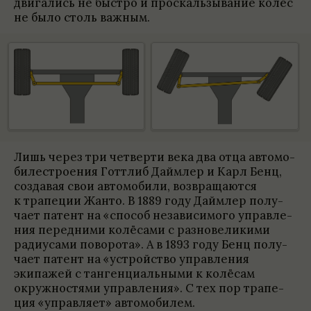
двига­лись не быстро и про­скаль­зы­ва­ние колёс
не было столь важ­ным.
Лишь через три чет­верти века два отца автомо­
би­ле­стро­е­ния Готт­либ Дайм­лер и Карл Бенц,
созда­вая свои автомо­били, воз­вращаются
к трапе­ции Жанто. В 1889 году Дайм­лер полу­
чает патент на «спо­соб неза­ви­симого управ­ле­
ния перед­ними колё­сами с раз­но­ве­ли­кими
ради­у­сами пово­рота». А в 1893 году Бенц полу­
чает патент на «устройство управ­ле­ния
экипажей с тангенци­аль­ными к колё­сам
окруж­но­стями управ­ле­ния». С тех пор трапе­
ция «управ­ляет» автомо­би­лем.