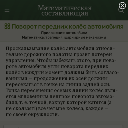
Поворот передних колёс автомобиля
Приложения:
автомобили
Математика:
трапеция
,
шарнирные механизмы
Про­скаль­зы­ва­ние колёс автомо­биля отно­си­
тельно дорож­ного полотна гро­зит поте­рей
управ­ле­ния. Чтобы избежать этого, при пово­
роте автомо­биля углы пово­рота перед­них
колёс в каж­дый момент должны быть согла­со­
ван­ными — про­долже­ния их осей должны
пере­се­каться в точке на линии зад­ней оси.
Точка пере­се­че­ния осе­вых линий колёс явля­
ется мгно­вен­ным цен­тром пово­рота автомо­
биля, т. е. точ­кой, вокруг кото­рой катятся (а
не сколь­зят!) все четыре колеса, каж­дое —
по своей окруж­но­сти.