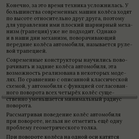
Конечно, за это время тех­ника услож­ни­лась. У
большин­ства современ­ных машин колёса ходят
по высоте отно­си­тельно друг друга, поэтому
для управ­ле­ния ими плос­кий шар­нир­ный меха­
низм (трапе­ция) уже не под­хо­дит. Однако
и в наши дни меха­низм, пово­ра­чи­вающий
перед­ние колёса автомо­биля, назы­ва­ется руле­
вой трапе­цией.
Современ­ные кон­струк­торы научи­лись пово­
ра­чи­вать и зад­ние колёса автомо­биля, эта
возмож­ность реа­ли­зо­вана в неко­то­рых моде­
лях. По срав­не­нию с опи­сан­ной клас­си­че­ской
схемой, у автомо­биля с функцией согла­со­ван­
ного пово­рота всех четырёх колёс суще­
ственно уменьша­ется минималь­ный радиус
пово­рота.
Рас­смат­ри­вая пове­де­ние колёс автомо­биля
при пово­роте, нельзя не отме­тить ещё одну
про­блему геомет­ри­че­ского толка.
При пово­роте колёса на одной оси катятся