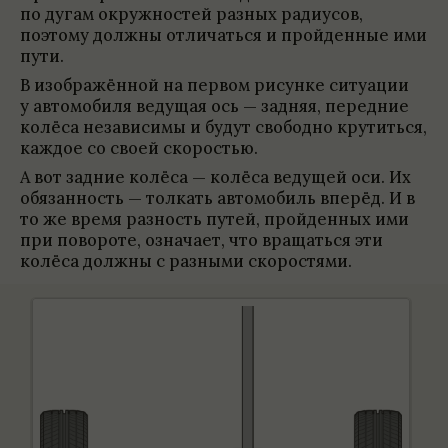
по дугам окруж­но­стей раз­ных ради­у­сов,
поэтому должны отли­чаться и прой­ден­ные ими
пути.
В изоб­ражён­ной на пер­вом рисунке ситу­ации
у автомо­биля ведущая ось — зад­няя, перед­ние
колёса неза­ви­симы и будут сво­бодно кру­титься,
каж­дое со своей ско­ро­стью.
А вот зад­ние колёса — колёса ведущей оси. Их
обя­зан­ность — тол­кать автомо­биль впе­рёд. И в
то же время раз­ность путей, прой­ден­ных ими
при пово­роте, озна­чает, что вращаться эти
колёса должны с раз­ными ско­ро­стями.