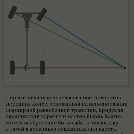
Пер­вый меха­низм «согла­со­ва­ния» пово­ро­тов
перед­них колёс, осно­ван­ный на исполь­зо­ва­нии
шар­нир­ной рав­но­боч­ной трапе­ции, при­думал
фран­цуз­ский карет­ный мастер Шарль Жанто.
Но его изоб­ре­те­ние было забыто, поскольку
с тягой в несколько лоша­ди­ных сил кареты