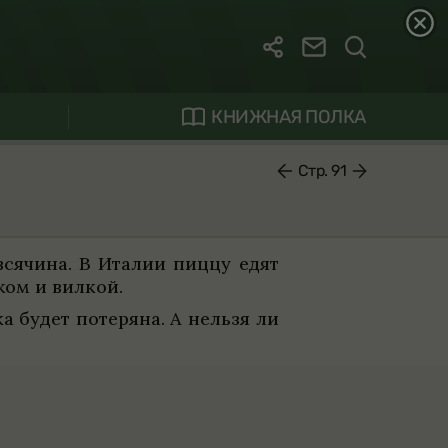
КНИЖНАЯ ПОЛКА
Стр. 91
вся­чина. В Ита­лии пиццу едят
ом и вил­кой.
 будет поте­ряна. А нельзя ли