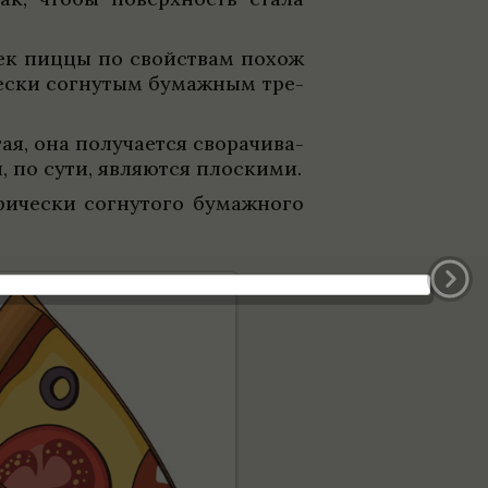
о­чек пиццы по свойствам похож
че­ски согну­тым бумаж­ным тре­
я, она полу­ча­ется сво­ра­чи­ва­
и, по сути, являются плос­кими.
­че­ски согну­того бумаж­ного