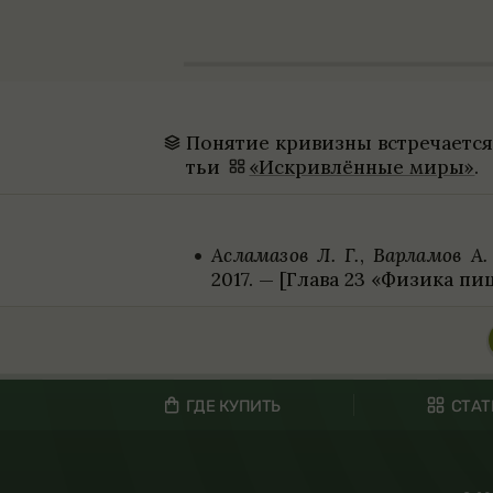
Поня­тие кри­визны встре­ча­етс
тьи
«Искрив­лён­ные миры»
.
Аслама­зов Л. Г.
,
Вар­ламов А.
2017. — [Глава 23 «Физика пи
ГДЕ КУПИТЬ
СТАТ