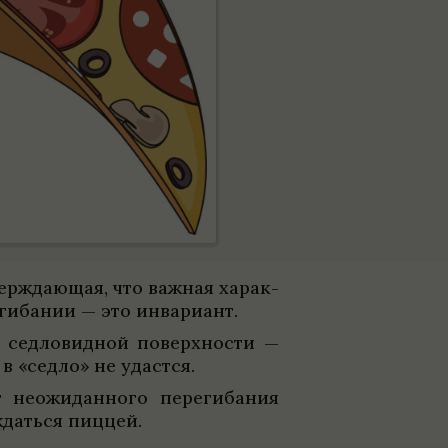
вер­ждающая, что важ­ная харак­
ги­ба­нии — это инва­ри­ант.
 сед­ло­вид­ной поверх­но­сти —
ь в «седло» не удастся.
 неожи­дан­ного переги­ба­ния
­ждаться пиццей.