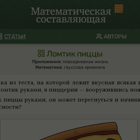
СТАТЬИ
АВТОРЫ
Ломтик пиццы
Приложения:
повседневная жизнь
Математика:
гауссова кривизна
ка из теста, на кото­рой лежит вкус­ная вся­кая 
 лом­тик руками, в пицце­рии — вооружившись нож
ик пиццы руками, он может перегнуться и начинка
­но­сти?