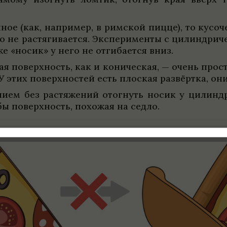
ён­ное (как, напри­мер, в рим­ской пицце), то кус
 не рас­тяги­ва­ется. Экс­пе­рименты с цилин­дри­
же «носик» у него не отги­ба­ется вниз.
я поверх­ность, как и кони­че­ская, — очень про­ста
 этих поверх­но­стей есть плос­кая раз­вёртка, он
ием без рас­тяже­ний отогнуть носик у цилин­дри
ь бы поверх­ность, похожая на седло.