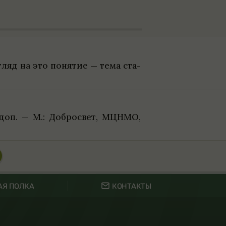
гляд на это поня­тие — тема ста­
доп. — М.: Доб­ро­свет, МЦНМО,
Я ПОЛКА
КОНТАКТЫ