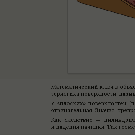
Матема­ти­че­ский ключ к объяс
те­ри­стика поверх­но­сти, назы­
У «плос­ких» поверх­но­стей (ц
отрица­тель­ная. Зна­чит, пре­в
Как след­ствие — цилин­дри­ч
и паде­ния начинки. Так геомет­