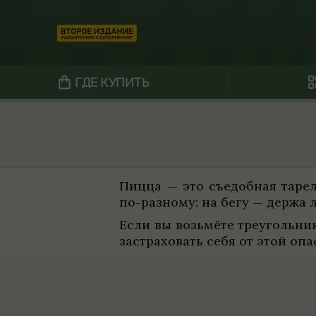
ГДЕ КУПИТЬ
Пицца — это съе­доб­ная тарел
по-раз­ному: на бегу — держа
Если вы возьмёте тре­уголь­н
застра­хо­вать себя от этой опас