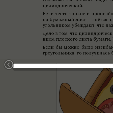
цилин­дри­че­ской.
Если тесто тон­кое и про­пе­ч
на бумаж­ный лист — гнётся, но
уголь­ни­ком убеж­дают, что да
Дело в том, что цилин­дри­че­ска
нием плос­кого листа бумаги. У
Если бы можно было изги­ба­н
тре­уголь­ника, то полу­чи­лас