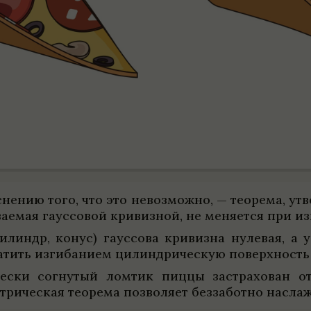
­не­нию того, что это невозможно, — тео­рема, ут
ва­емая гаус­со­вой кри­виз­ной, не меня­ется при из
илиндр, конус) гаус­сова кри­визна нуле­вая, а у
ра­тить изги­ба­нием цилин­дри­че­скую поверх­ност
е­ски согну­тый лом­тик пиццы застра­хо­ван от
ри­че­ская тео­рема поз­во­ляет без­за­ботно насла