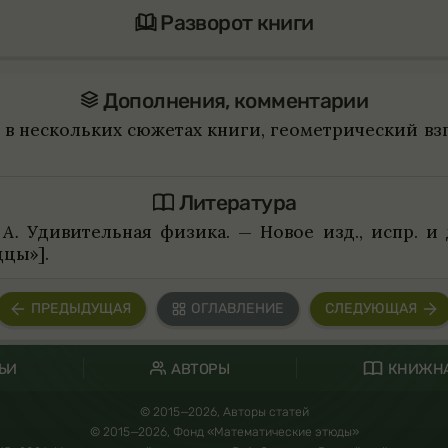
Разворот книги
Допол­не­ния, коммен­та­рии
я в нескольких сюже­тах книги, геомет­ри­че­ский вз
Лите­ра­тура
 А.
Уди­ви­тель­ная физика. — Новое изд., испр. и 
ццы»].
ПРЕДЫДУЩАЯ
ОГЛАВЛЕНИЕ
СЛЕДУЮЩАЯ
ЬИ
АВТОРЫ
КНИЖНА
© 2015—2026, Авторы статей
© 2015—2026, Фонд «Математические этюды»