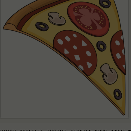
 самому изогнуть лом­тик, отогнув края вверх т