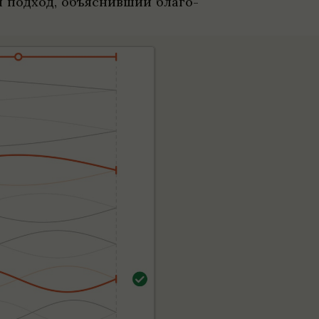
ый под­ход, объяс­нивший благо­