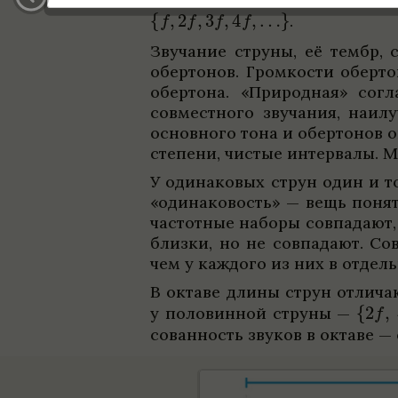
.
Зву­ча­ние струны, её тембр, 
обер­то­нов. Гром­ко­сти обер­
обер­тона. «При­род­ная» согл
совмест­ного зву­ча­ния, наи
основ­ного тона и обер­то­нов о
степени, чистые интер­валы. М
У оди­на­ко­вых струн один и т
«оди­на­ко­вость» — вещь поня
частот­ные наборы совпа­дают, а
близки, но не совпа­дают. Сов
чем у каж­дого из них в отдель
В октаве длины струн отли­ча
у поло­вин­ной струны —
со­ван­ность зву­ков в октаве