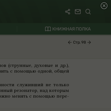
КНИЖНАЯ ПОЛКА
Стр. 98
 (струн­ные, духо­вые и др.),
та­вить с помощью одной, общей
в­но­сти служивший не только
­ный резо­на­тор, над кото­рым
ы можно менять с помощью пере­