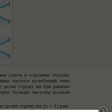
­ным узлом в сере­дине струны.
длины, частота коле­ба­ний этих
ые делят струну на три рав­ные
 втрое больше частоты пол­ной
ые делят струну на
рав­
стот реаль­ной струны будет