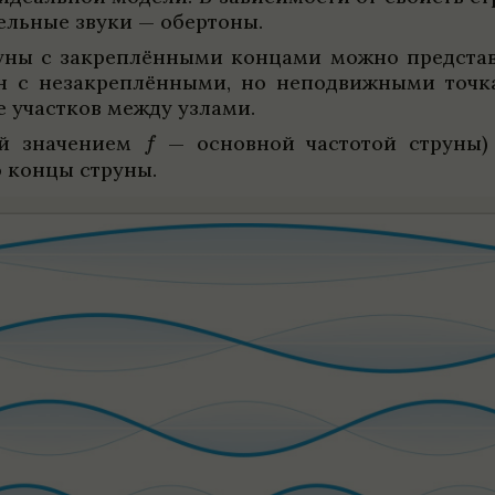
ель­ные звуки — обер­тоны.
руны с закреп­лён­ными кон­цами можно пред­ста­
лн с неза­креп­лён­ными, но непо­движ­ными точ
е участ­ков между узлами.
ый зна­че­нием
— основ­ной часто­той струны) п
о концы струны.