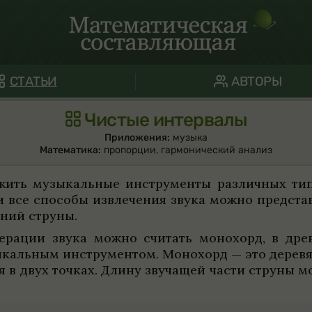
СТАТЬИ
АВТОРЫ
Чистые интервалы
Приложения:
музыка
Математика:
пропорции
,
гармонический анализ
жить музыкаль­ные инструменты раз­лич­ных типов
и все спо­собы извле­че­ния звука можно пред­с
­ний струны.
­рации звука можно счи­тать моно­хорд, в дре
ыкаль­ным инструмен­том. Моно­хорд — это дере­вян
ная в двух точ­ках. Длину зву­чащей части струн