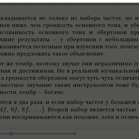
скла­ды­ва­ется не только из набора частот, но и
то­нов ниже, чем гром­кость основ­ного тона, и уб
а­со­ван­ность основ­ного тона и обер­то­нов при­
­лучшие результаты — у обер­то­нов с небольшими
ка­зы­ва­ется полез­ным при изу­че­нии того, почем
ожно пред­ложить такое объяс­не­ние.
от же тембр, поэтому зву­чат они нераз­ли­чимо (
т­ная и достижимая. Но в реаль­ной музыкаль­ной
 гром­ко­сти обер­то­нов могут чуть-чуть отли­чат
мест­ное зву­ча­ние таких инструмен­тов тоже буде
­но­сти, тембр — богаче.
ются в два раза, и если набор частот у большей
.
Вто­рой набор явля­ется частью п
 — они воспри­нимаются как похожие, хотя и отли­