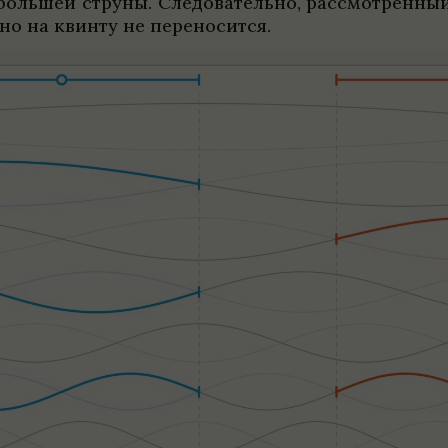
 большей струны. Сле­до­ва­тельно, рас­смот­рен­н
нно на квинту не пере­но­сится.