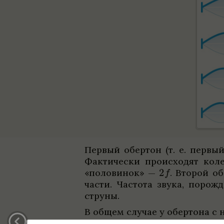
Пер­вый обер­тон (т. е. пер­в
Фак­ти­че­ски про­ис­хо­дят ко
«поло­ви­нок» —
.
Вто­рой об
части. Частота звука, порож­
струны.
В общем слу­чае у обер­тона с
ных частей. Частота этого 