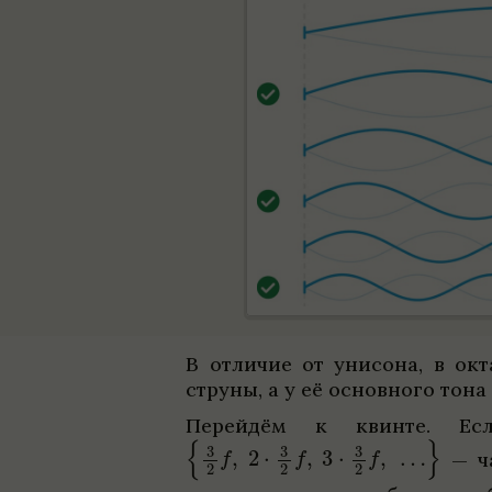
В отли­чие от уни­сона, в окт
струны, а у её основ­ного тон
Перей­дём к квинте. Е
— ч