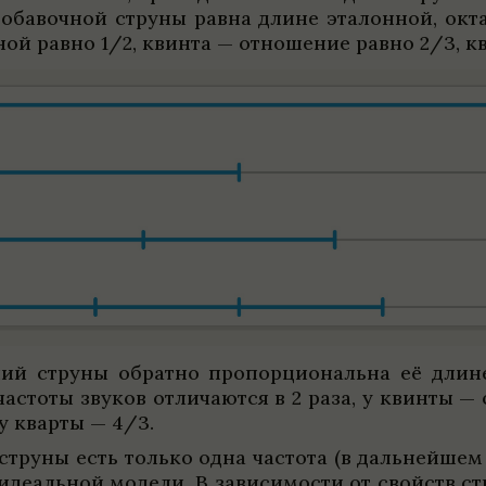
доба­воч­ной струны равна длине эта­лон­ной, ок
ной равно 1/2, квинта — отноше­ние равно 2/3, к
ний струны обратно про­порци­о­нальна её длине,
частоты зву­ков отли­чаются в 2 раза, у квинты — 
 у кварты — 4/3.
й струны есть только одна частота (в даль­нейшем 
иде­аль­ной модели. В зави­симо­сти от свойств с