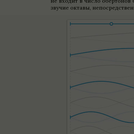
не вхо­дит в число обер­то­нов
зву­чие октавы, непо­сред­стве