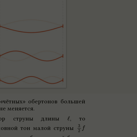
 «чёт­ных» обер­то­нов большей
не меня­ется.
бор струны длины
,
то
нов­ной тон малой струны