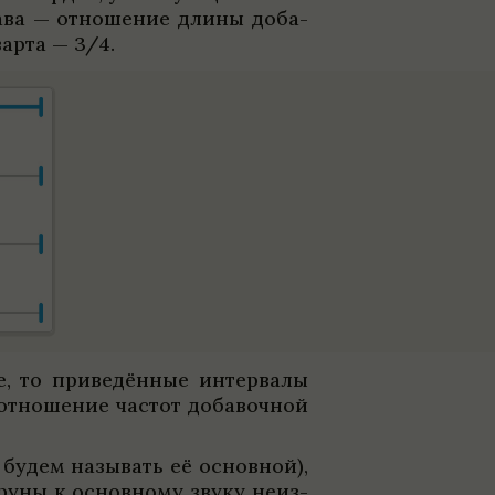
тава — отноше­ние длины доба­
варта — 3/4.
 то при­ве­дён­ные интер­валы
отноше­ние частот доба­воч­ной
будем назы­вать её основ­ной),
труны к основ­ному звуку неиз­