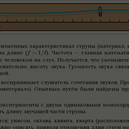
измен­ных харак­те­ри­сти­ках струны (мате­риал, 
ьна длине
(
)
. Частота — глав­ная матема­ти­
е чело­ве­ком на слух. Полу­ча­ется, что уменьше­
о­ва­тельно, высоту звука. Гром­кость звука свя­за
дой.
воспри­нимает слуша­тель соче­та­ния зву­ков. Пр
интер­вал»). Опыт­ным путём были най­дены при­
экс­пе­рименты с двумя оди­на­ко­выми моно­хор
ять длину зву­чащей части струны.
ся: уни­сон, октава, квинта, кварта (рас­по­ложен
ожно опи­сать, при­водя отноше­ния длин струн мон