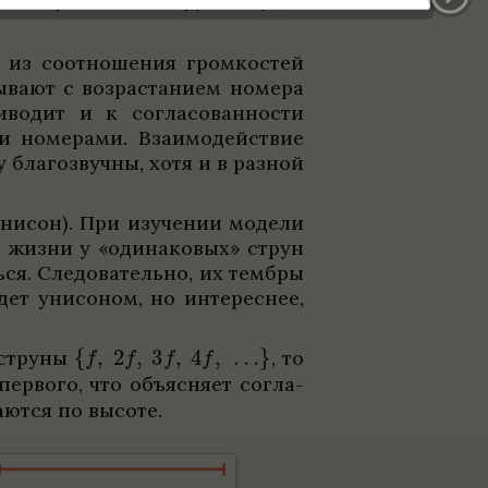
 из соот­ноше­ния гром­ко­стей
ы­вают с воз­рас­та­нием номера
во­дит и к согла­со­ван­но­сти
 номе­рами. Вза­и­мо­действие
у благо­звучны, хотя и в раз­ной
уни­сон). При изу­че­нии модели
 жизни у «оди­на­ко­вых» струн
ься. Сле­до­ва­тельно, их тембры
т уни­со­ном, но инте­рес­нее,
 струны
,
то
ер­вого, что объяс­няет согла­
чаются по высоте.