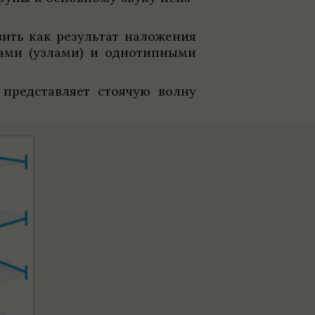
вить как результат наложе­ния
­ками (узлами) и одно­тип­ными
ред­став­ляет сто­я­чую волну