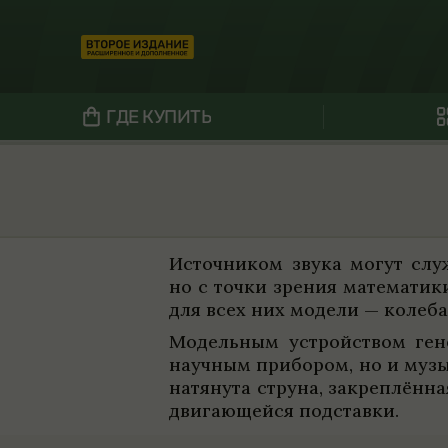
ГДЕ КУПИТЬ
Источ­ни­ком звука могут слу
но с точки зре­ния матема­тик
для всех них модели — коле­ба
Модель­ным устройством гене
науч­ным при­бо­ром, но и муз
натя­нута струна, закреп­лён­
двигающейся под­ставки.