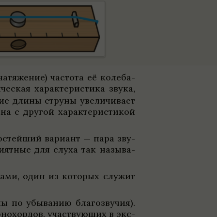
натяже­ние) частота её коле­ба­
че­ская харак­те­ри­стика звука,
ние длины струны уве­ли­чи­вает
на с дру­гой харак­те­ри­сти­кой
о­стейший вари­ант — пара зву­
ят­ные для слуха так назы­ва­
­дами, один из кото­рых служит
ы по убы­ва­нию благо­зву­чия).
о­хор­дов, участ­вующих в экс­