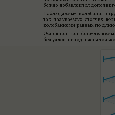
бежно добав­ляются допол­ни­т
Наблю­да­емые коле­ба­ния ст
так назы­ва­емых сто­я­чих во
коле­ба­ни­ями рав­ных по длин
Основ­ной тон (опре­де­ля­ем
без узлов, непо­движны тольк