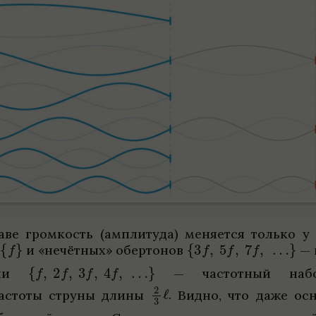
аве гром­кость (ампли­туда) меня­ется только у
а
и «нечёт­ных» обер­то­нов
— 
сли
— частот­ный на
астоты струны длины
.
Видно, что даже ос