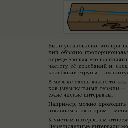
Было уста­нов­лено, что при не
ний обратно про­порци­о­нал
опре­де­ляющая его воспри­я­ти
частоту её коле­ба­ний и, сле­д
коле­ба­ний струны — ампли­ту­
В музыке очень важно то, как 
ков (музыкаль­ный термин — «
емые чистые интер­валы.
Напри­мер, можно про­во­дить 
эта­ло­ном, а на вто­ром — мен
К чистым интер­ва­лам отно­сят
Пере­чис­лен­ные интер­валы м