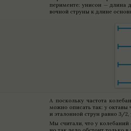
пе­рименте: уни­сон — длина 
воч­ной струны к длине основ­
А поскольку частота коле­ба­
можно опи­сать так: у октавы 
и эта­лон­ной струн равно 3/2,
Мы счи­тали, что у коле­ба­ни
но так дело обстоит только в 